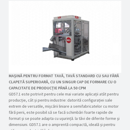
MAȘINĂ PENTRU FORMAT TAVĂ, TAVĂ STANDARD CU SAU FĂRĂ
CLAPETĂ SUPERIOARĂ, CU UN SINGUR CAP DE FORMARE CU O
CAPACITATE DE PRODUCȚIE PÂNĂ LA 50 CPM
GD57.1 este potrivit pentru cele mai variate aplicații atât pentru
producție, cât și pentru industrie: datorită configurației sale
extrem de versatile, mișcării liniare a semifabricatelor cu motor
fără perii, este posibil să se facă schimbări foarte rapide de
format și se poate adapta cu ușurință. la tăvi de diferite forme și
dimensiuni. GD57.1 are o amprentă compactă, ideală și pentru