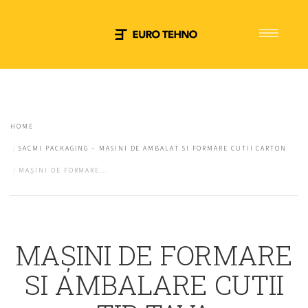
Euro tehno
Giancol S.P.A
Sacmi Packaging
HOME
ItaldiBiPack Group
SACMI PACKAGING – MASINI DE AMBALAT SI FORMARE CUTII CARTON
Contact
MAȘINI DE FORMARE...
MAȘINI DE FORMARE
SI AMBALARE CUTII