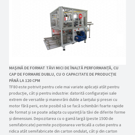
MAȘINĂ DE FORMAT TĂVI MICI DE ÎNALTĂ PERFORMANȚĂ, CU
CAP DE FORMARE DUBLU, CU O CAPACITATE DE PRODUCȚIE
PÂNĂ LA 120 CPM
TF80 este potrivit pentru cele mai variate aplicații atât pentru
producție, cât și pentru industrie: datorită configurației sale
extrem de versatile și manevrării duble a lanțului și presei cu
motor fără perii, este posibil să se facă schimbări foarte rapide
de format și se poate adapta cu ușurință la tăvi de diferite forme
și dimensiuni. Depozitarea cu o gamă largă (peste 1500 de
semifabricate) permite poziționarea verticală a cutiei pentru a
ridica atât semifabricate din carton ondulat, cât și din carton