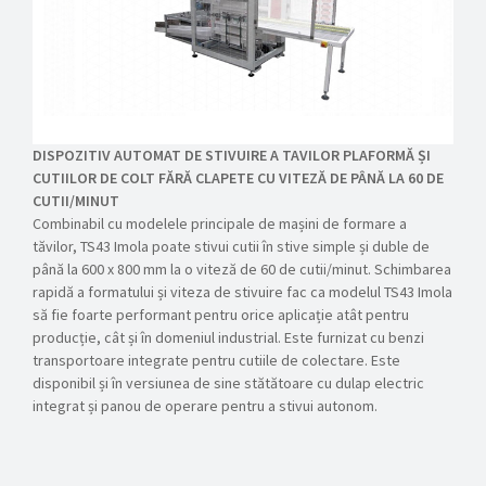
DISPOZITIV AUTOMAT DE STIVUIRE A TAVILOR PLAFORMĂ ȘI
CUTIILOR DE COLT FĂRĂ CLAPETE CU VITEZĂ DE PÂNĂ LA 60 DE
CUTII/MINUT
Combinabil cu modelele principale de mașini de formare a
tăvilor, TS43 Imola poate stivui cutii în stive simple și duble de
până la 600 x 800 mm la o viteză de 60 de cutii/minut. Schimbarea
rapidă a formatului și viteza de stivuire fac ca modelul TS43 Imola
să fie foarte performant pentru orice aplicație atât pentru
producție, cât și în domeniul industrial. Este furnizat cu benzi
transportoare integrate pentru cutiile de colectare. Este
disponibil și în versiunea de sine stătătoare cu dulap electric
integrat și panou de operare pentru a stivui autonom.