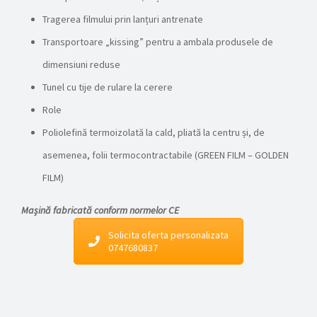
Tragerea filmului prin lanțuri antrenate
Transportoare „kissing” pentru a ambala produsele de
dimensiuni reduse
Tunel cu tije de rulare la cerere
Role
Poliolefină termoizolată la cald, pliată la centru și, de
asemenea, folii termocontractabile (GREEN FILM – GOLDEN
FILM)
Mașină fabricată conform normelor CE
Solicita oferta personalizata
0747680837