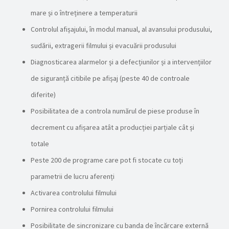
mare și o întreținere a temperaturii
Controlul afișajului, în modul manual, al avansului produsului,
sudării, extragerii filmului și evacuării produsului
Diagnosticarea alarmelor și a defecțiunilor și a intervențiilor
de siguranță citibile pe afișaj (peste 40 de controale
diferite)
Posibilitatea de a controla numărul de piese produse în
decrement cu afișarea atât a producției parțiale cât și
totale
Peste 200 de programe care pot fi stocate cu toți
parametrii de lucru aferenți
Activarea controlului filmului
Pornirea controlului filmului
Posibilitate de sincronizare cu banda de încărcare externă