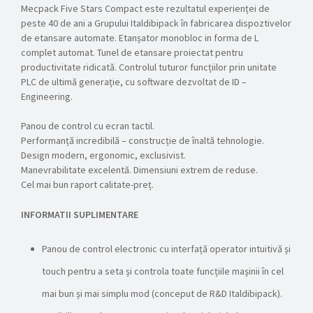
Mecpack Five Stars Compact este rezultatul experienței de
peste 40 de ani a Grupului Italdibipack în fabricarea dispoztivelor
de etansare automate. Etanșator monobloc in forma de L
complet automat. Tunel de etansare proiectat pentru
productivitate ridicată. Controlul tuturor funcțiilor prin unitate
PLC de ultimă generație, cu software dezvoltat de ID –
Engineering.
Panou de control cu ecran tactil.
Performanță incredibilă – construcție de înaltă tehnologie.
Design modern, ergonomic, exclusivist.
Manevrabilitate excelentă. Dimensiuni extrem de reduse.
Cel mai bun raport calitate-preț.
INFORMATII SUPLIMENTARE
Panou de control electronic cu interfață operator intuitivă și
touch pentru a seta și controla toate funcțiile mașinii în cel
mai bun și mai simplu mod (conceput de R&D Italdibipack).