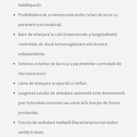
Italdibipack).
Posibilitatea de a memora mai multe cicluri de lucru cu
parametri personalizați.
Bare de etanșare la cald (transversale și longitudinale)
controlate de două termoreglatoare electronice
independente.
Setarea ciclurilor de lucru și a parametrilor controlată de
microprocesor.
Lama de etanșare acoperită cu teflon.
Lungimea sacului de ambalare automată este determinată
prin fotocelula orizontal sau vertical în funcție de forma
produsului.
Funcția de ambalare multiplă (împachetarea mai multor
unități în linie).