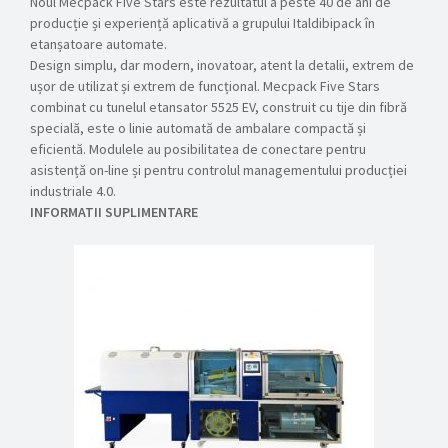
Noul Mecpack Five Stars este rezultatul a peste 40 de ani de
producție și experiență aplicativă a grupului Italdibipack în
etanșatoare automate.
Design simplu, dar modern, inovatoar, atent la detalii, extrem de
ușor de utilizat și extrem de funcțional. Mecpack Five Stars
combinat cu tunelul etansator 5525 EV, construit cu tije din fibră
specială, este o linie automată de ambalare compactă și
eficientă. Modulele au posibilitatea de conectare pentru
asistență on-line și pentru controlul managementului producției
industriale 4.0.
INFORMATII SUPLIMENTARE