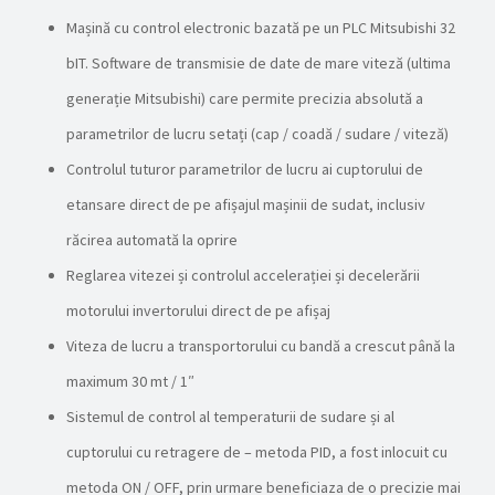
Mașină cu control electronic bazată pe un PLC Mitsubishi 32
bIT. Software de transmisie de date de mare viteză (ultima
generație Mitsubishi) care permite precizia absolută a
parametrilor de lucru setați (cap / coadă / sudare / viteză)
Controlul tuturor parametrilor de lucru ai cuptorului de
etansare direct de pe afișajul mașinii de sudat, inclusiv
răcirea automată la oprire
Reglarea vitezei și controlul accelerației și decelerării
motorului invertorului direct de pe afișaj
Viteza de lucru a transportorului cu bandă a crescut până la
maximum 30 mt / 1″
Sistemul de control al temperaturii de sudare și al
cuptorului cu retragere de – metoda PID, a fost inlocuit cu
metoda ON / OFF, prin urmare beneficiaza de o precizie mai