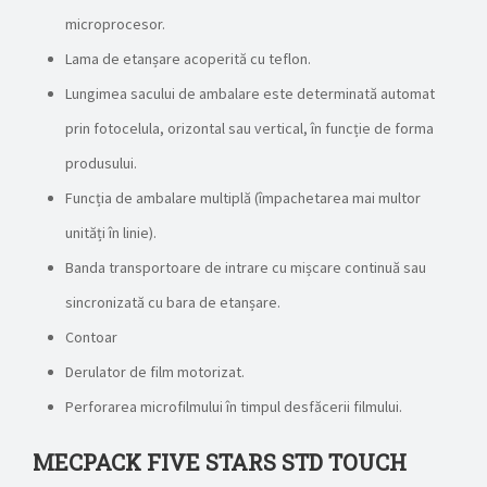
microprocesor.
Lama de etanșare acoperită cu teflon.
Lungimea sacului de ambalare este determinată automat
prin fotocelula, orizontal sau vertical, în funcție de forma
produsului.
Funcția de ambalare multiplă (împachetarea mai multor
unități în linie).
Banda transportoare de intrare cu mișcare continuă sau
sincronizată cu bara de etanșare.
Contoar
Derulator de film motorizat.
Perforarea microfilmului în timpul desfăcerii filmului.
MECPACK FIVE STARS STD TOUCH