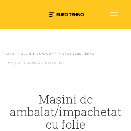
Euro tehno
Giancol S.P.A
Sacmi Packaging
HOME
ITALDIBIPACK GROUP PARTENER EURO-TEHNO
ItaldiBiPack Group
MAȘINI DE AMBALAT/IMPACHETAT...
Contact
Mașini de
ambalat/impachetat
cu folie