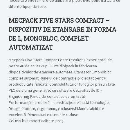
necesită o viteză mare de ambalare și potrivite pentru a lucra cu
diferite tipuri de folie.
MECPACK FIVE STARS COMPACT –
DISPOZITIV DE ETANSARE IN FORMA
DE L, MONOBLOC, COMPLET
AUTOMATIZAT
Mecpack Five Stars Compact este rezultatul experienței de
peste 40 de ani a Grupului Italdibipack în fabricarea
dispozitivelor de etansare automate. Etanșator L monobloc
complet automat. Tunelul de contracție proiectat pentru
productivitate ridicată. Controlul tuturor funcțiilor prin unitate
PLC de ultimă generație, cu software dezvoltat de ID –
Engineering.Panou de control cu ecran tactil.
Performanță incredibilă – construcție de înaltă tehnologie.
Design modern, ergonomic, exclusivist.Manevrabilitate
excelentă. Dimensiuni extrem de reduse.
Cel mai bun raport calitate-preț.