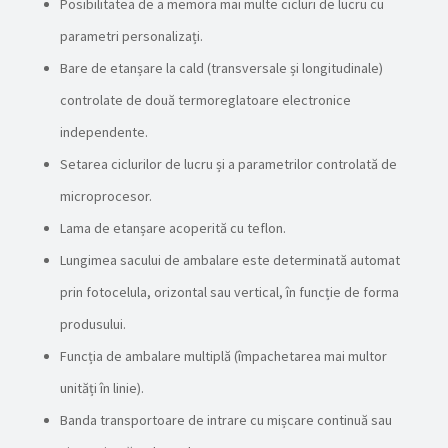
Posibilitatea de a memora mai multe cicluri de lucru cu
parametri personalizați.
Bare de etanșare la cald (transversale și longitudinale)
controlate de două termoreglatoare electronice
independente.
Setarea ciclurilor de lucru și a parametrilor controlată de
microprocesor.
Lama de etanșare acoperită cu teflon.
Lungimea sacului de ambalare este determinată automat
prin fotocelula, orizontal sau vertical, în funcție de forma
produsului.
Funcția de ambalare multiplă (împachetarea mai multor
unități în linie).
Banda transportoare de intrare cu mișcare continuă sau